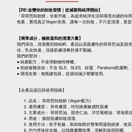
【RE:改變你的卸妝習慣｜從減塑與純淨開始】
「荷荷芭卸妝餅」全新升級，為追求純淨生活與環境永續的你
色素，實現真正Vegan友善。讓每一次卸妝，不只是清潔，更
【簡單成分，極致溫和的清潔力量】
我們深信，清潔應回歸純粹。產品以高親膚性的荷荷芭油及甜
佳，乳化快速，洗後肌膚清爽舒適不緊繃。
我們的堅持：
● 純素配方，不使用動物性蜂蠟。
● 拒絕複雜添加：不含 SLS、SLES、矽靈、Parabens
● 環境友善：無瓶罐包裝，從源頭減少塑膠使用。
【全產品資訊與使用指南】
品名： 荷荷芭卸妝餅 (Vegan配方)
適用膚質： 所有膚質，特別推薦敏感性肌膚
主要成分： 荷荷芭油、甜杏仁油、洋甘菊精油、堪地里
用途： 臉部肌膚卸妝清潔。
使用方法：
乾手乾臉，取卸妝餅於雙掌間溫熱搓揉，使其
均勻塗抹於全臉，以指腹畫圈按摩，溶解彩妝與防曬。