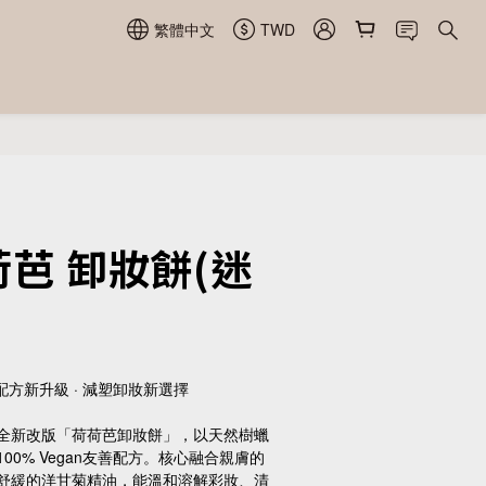
繁體中文
TWD
立即購買
芭 卸妝餅(迷
配方新升級 · 減塑卸妝新選擇
全新改版「荷荷芭卸妝餅」，以天然樹蠟
00% Vegan友善配方。核心融合親膚的
舒緩的洋甘菊精油，能溫和溶解彩妝、清