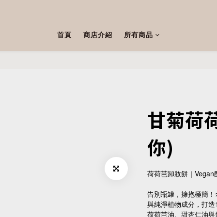
首頁
商店介紹
所有商品
甘菊荷荷
你)
荷荷芭卸妝餅｜Vegan
告別瓶罐，擁抱極簡！
與純淨植物成分，打造1
荷荷芭油、甜杏仁油與