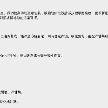
而生。我們捨棄傳統瓶罐包裝，以固態餅狀設計減少塑膠廢棄物；更革新
是對肌膚與地球的溫柔選擇。
杏仁油為基底，能深層溶解彩妝、同時舒緩保濕、軟化角質；復配洋甘菊
防腐劑、石化衍生物、基因改造成分等爭議性物質。
拉樹蠟、洋甘菊。
融化成油狀。