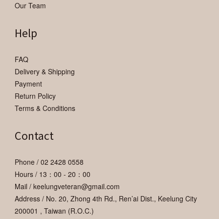
Our Team
Help
FAQ
Delivery & Shipping
Payment
Return Policy
Terms & Conditions
Contact
Phone / 02 2428 0558
Hours / 13：00 - 20：00
Mail / keelungveteran@gmail.com
Address / No. 20, Zhong 4th Rd., Ren’ai Dist., Keelung City
200001 , Taiwan (R.O.C.)