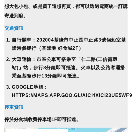
想大包小包、或是買了還想再買，都可以透過電商統一訂購
寄送到府。
交通資訊
自行開車：202004基隆市中正區中正路3號候船室基
隆港參肆⾏（基隆港 好食城2F）
大眾運輸：市區公車可搭乘至「仁二路(二信循環
站)」站，
步行8分鐘即可抵達。
火車以及公路客運搭
乘至基隆步行13分鐘即可抵達。
GOOGLE地標：
HTTPS://MAPS.APP.GOO.GL/AICI4XICI23UE5WF
停車資訊
停於好食城收費停車場1F即可抵達。