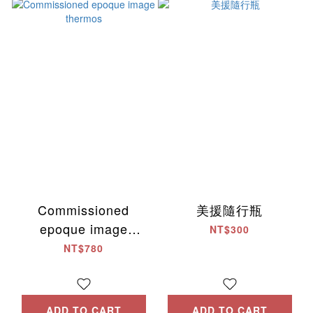
Commissioned
美援隨行瓶
epoque image
NT$300
thermos
NT$780
ADD TO CART
ADD TO CART