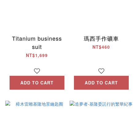
Titanium business
瑪西手作礦車
suit
NT$460
NT$1,699
ADD TO CART
ADD TO CART