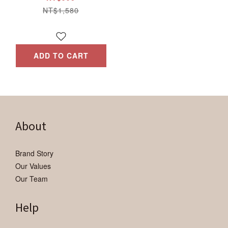
NT$1,580
ADD TO CART
About
Brand Story
Our Values
Our Team
Help